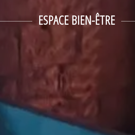
ESPACE BIEN-ÊTRE