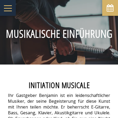
August
Mo
Di
Mi
Do
Fr
Sa
So
1
2
-
-
MUSIKALISCHE EINFÜHRUNG
8
9
3
4
5
6
7
-
-
-
-
-
-
-
10
11
12
13
14
15
16
-
-
-
-
-
-
-
17
18
19
20
21
22
23
-
-
-
-
-
-
-
24
25
26
27
28
29
30
-
-
-
-
-
-
-
31
INITIATION MUSICALE
-
Ihr Gastgeber Benjamin ist ein leidenschaftlicher
Ab
-
Musiker, der seine Begeisterung für diese Kunst
mit Ihnen teilen möchte. Er beherrscht E-Gitarre,
Offizielle Website
Bass, Gesang, Klavier, Akustikgitarre und Ukulele.
Bestpreis-Garantie