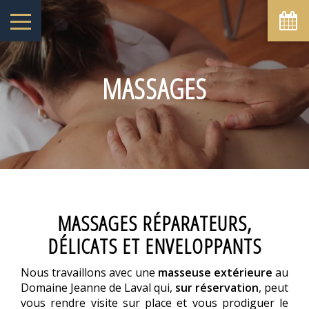
août
lun
mar
mer
jeu
ven
sam
dim
1
2
-
-
MASSAGES
6
7
3
4
5
8
9
-
-
-
-
-
-
-
10
11
12
13
14
15
16
-
-
-
-
-
-
-
17
18
19
20
21
22
23
-
-
-
-
-
-
-
24
25
26
27
28
29
30
-
-
-
-
-
-
-
31
MASSAGES RÉPARATEURS,
-
DÉLICATS ET ENVELOPPANTS
A partir de
-
Nous travaillons avec une
masseuse extérieure
au
Site Officiel
Domaine Jeanne de Laval qui,
sur réservation
, peut
Meilleur tarif garanti
vous rendre visite sur place et vous prodiguer le